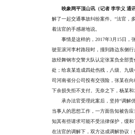
映象网平顶山讯（记者 李学义 通讯
解了一起交通事故纠纷案件。“法官，
着法官的手感谢地说。
事情是这样的，2017年3月15
驶至滚河李村路段时，撞到路边东侧行
故经舞钢市交警大队认定张某负全部责
处；给袁某造成四处伤残，八级、九级
司河南省分公司投有交强险，张某在向杨某
下余损失拒不支付。无奈之下，杨某和
承办法官受理此案后，坚持“调解
当事人的思想工作，一方面告知被告应
知其有些请求可能不受法律保护，缓和
在法官的调解下，双方达成调解协议：保