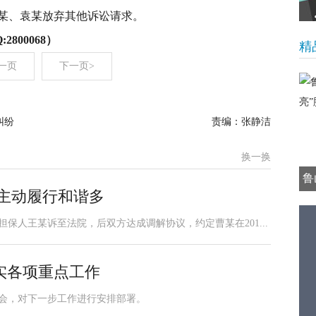
。杨某、袁某放弃其他诉讼请求。
2800068）
精
一页
下一页>
纠纷
责编：张静洁
换一换
鲁
主动履行和谐多
担保人王某诉至法院，后双方达成调解协议，约定曹某在201...
实各项重点工作
务会，对下一步工作进行安排部署。