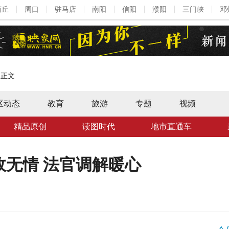
商丘
周口
驻马店
南阳
信阳
濮阳
三门峡
邓
>
正文
区动态
教育
旅游
专题
视频
精品原创
读图时代
地市直通车
无情 法官调解暖心