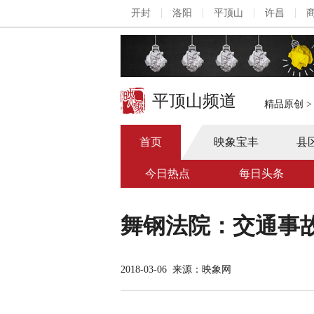
开封
洛阳
平顶山
许昌
平顶山频道
精品原创
首页
映象宝丰
县
今日热点
每日头条
舞钢法院：交通事故
2018-03-06
来源：映象网