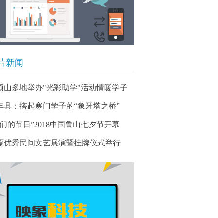
片新闻
顶山多地举办"光彩助学"活动情暖学子
丰县：搭起寒门学子的“象牙塔之桥”
我们的节日”2018中国鲁山七夕节开幕
原优秀民间文艺展演暨挂牌仪式举行