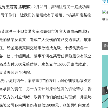
今
员 王萌萌 孟晓辉）
2月28日，舞钢法院民一庭成功调
多亏了你们，让我们的赔偿款有了着落。”杨某和袁某拉
日，张某驾驶一小型普通客车沿舞钢市迎宾大道由南向北行
走的杨某及袁某，造成二人受伤的道路交通事故。该事
鲁
任。经鉴定杨某因交通事故造成九级、十级伤残各一
各一处，十级两处。肇事车辆在某责任保险股份有限公
支付3000元赔偿款、袁某支付16000元赔偿款后，
袁某将其诉至法院。
优先，调判结合，案结事了”的方针，耐心细致地做双方
当承担的责任，另一方面针对原告过高的诉讼请求，告
了双方的对立情绪，取得了他们的信任与理解，并最终
险公司各向两名伤者赔偿59000元，张某另行向袁某