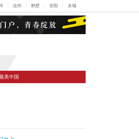
州
汝州
鹤壁
安阳
永城
最美中国