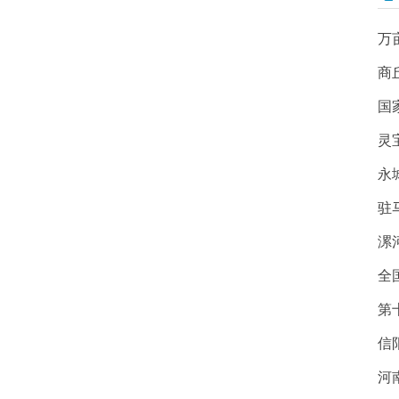
万
商
国
灵
永
驻
漯
全
第
信
河