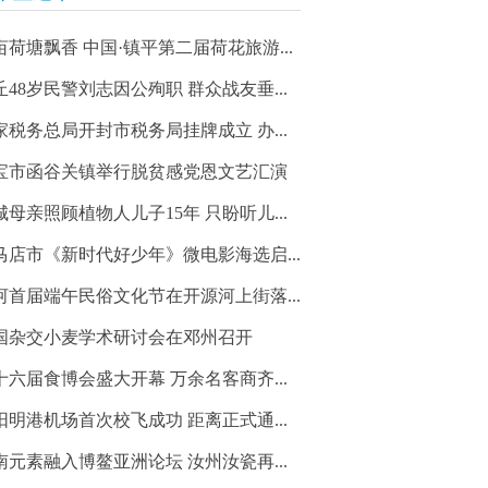
亩荷塘飘香 中国·镇平第二届荷花旅游...
丘48岁民警刘志因公殉职 群众战友垂...
家税务总局开封市税务局挂牌成立 办...
宝市函谷关镇举行脱贫感党恩文艺汇演
城母亲照顾植物人儿子15年 只盼听儿...
马店市《新时代好少年》微电影海选启...
河首届端午民俗文化节在开源河上街落...
国杂交小麦学术研讨会在邓州召开
十六届食博会盛大开幕 万余名客商齐...
阳明港机场首次校飞成功 距离正式通...
南元素融入博鳌亚洲论坛 汝州汝瓷再...