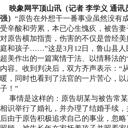
映象网平顶山讯（记者 李学义 通讯员
强）
“原告在外想干一番事业虽然没有
受辛酸和劳累，本已心生愧疚，被告妻
对原告横加指责，伤害的不仅是曾经美
庭和孩子……”这是3月12日，鲁山县
超美作出的一篇寓情于法、以情释法的
内容。收到判决后，双方齐声表示：“
暖，同时也看到了法官的一片苦心，以
子！”
事情是这样的：原告胡某与被告常某2
相识举行了婚礼，并办理了结婚手续，
后由于原告积极追求自己的事业，忽略