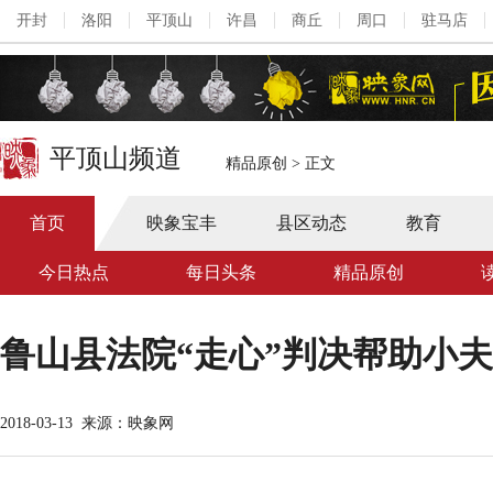
开封
洛阳
平顶山
许昌
商丘
周口
驻马店
平顶山频道
精品原创
>
正文
首页
映象宝丰
县区动态
教育
今日热点
每日头条
精品原创
鲁山县法院“走心”判决帮助小
2018-03-13
来源：映象网