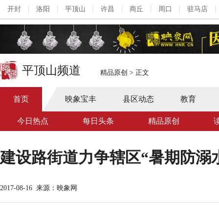
开封
洛阳
平顶山
许昌
商丘
周口
驻马店
平顶山频道
精品原创
>
正文
首页
映象宝丰
县区动态
教育
今日热点
每日头条
精品原创
建设路街道力争辖区“暑期防溺水
2017-08-16
来源：映象网