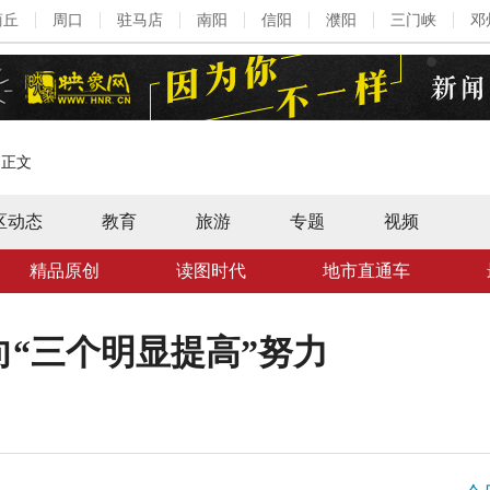
商丘
周口
驻马店
南阳
信阳
濮阳
三门峡
邓
>
正文
区动态
教育
旅游
专题
视频
精品原创
读图时代
地市直通车
“三个明显提高”努力