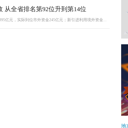
 从全省排名第92位升到第14位
395亿元，实际到位市外资金245亿元；新引进利用境外资金...
地