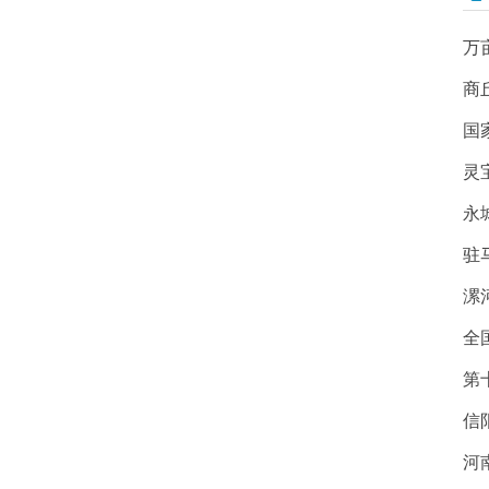
万
商
国
灵
永
驻
漯
全
第
信
河