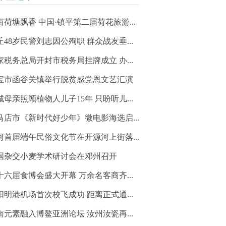
亩荷塘飘香 中国·镇平第二届荷花旅游...
丘48岁民警刘志因公殉职 群众战友垂...
家税务总局开封市税务局挂牌成立 办...
宝市函谷关镇举行脱贫感党恩文艺汇演
城母亲照顾植物人儿子15年 只盼听儿...
马店市《新时代好少年》微电影海选启...
河首届端午民俗文化节在开源河上街落...
国杂交小麦学术研讨会在邓州召开
十六届食博会盛大开幕 万余名客商齐...
阳明港机场首次校飞成功 距离正式通...
南元素融入博鳌亚洲论坛 汝州汝瓷再...