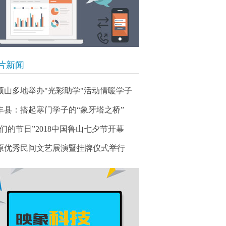
片新闻
顶山多地举办"光彩助学"活动情暖学子
丰县：搭起寒门学子的“象牙塔之桥”
我们的节日”2018中国鲁山七夕节开幕
原优秀民间文艺展演暨挂牌仪式举行