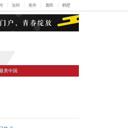
州
汝州
焦作
鹿邑
鹤壁
最美中国