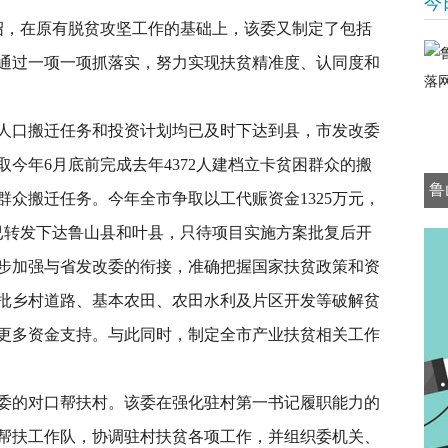
今
，在原有脱贫攻坚工作的基础上，该委又制定了包括
通过一项一项抓落实，努力实现扶贫精准度、认同度和
口搬迁任务和投资计划均已及时下达到县，市发改委
今年6月底前完成去年4372人建档立卡贫困群众的搬
鲁
困群众搬迁任务。今年全市争取以工代赈资金1325万元，
划已转发下达鲁山县和叶县，只待项目实施方案批复后开
步加强与省发改委的衔接，准确把握国家扶贫政策和资
批乡村道路、基本农田、农田水利及片区开发等破解贫
更多资金支持。与此同时，制定全市产业扶贫相关工作
的对口帮扶村。该委在强化驻村第一书记履职能力的
帮扶工作队，协调驻村扶贫各项工作，并组织委机关、