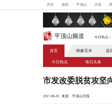
开封
洛阳
平顶山
许昌
平顶山频道
今日热点
首页
映象宝丰
县
今日热点
每日头条
市发改委脱贫攻坚向
2017-06-05
来源：平顶山日报