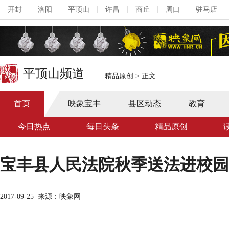
开封
洛阳
平顶山
许昌
商丘
周口
驻马店
平顶山频道
精品原创
>
正文
首页
映象宝丰
县区动态
教育
今日热点
每日头条
精品原创
宝丰县人民法院秋季送法进校园
2017-09-25
来源：映象网