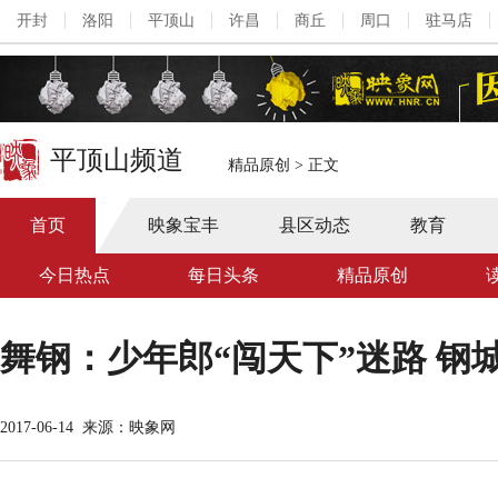
开封
洛阳
平顶山
许昌
商丘
周口
驻马店
平顶山频道
精品原创
>
正文
首页
映象宝丰
县区动态
教育
今日热点
每日头条
精品原创
舞钢：少年郎“闯天下”迷路 钢
2017-06-14
来源：映象网