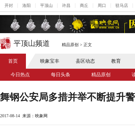
开封
洛阳
平顶山
许昌
商丘
周口
驻马店
平顶山频道
精品原创
>
正文
首页
映象宝丰
县区动态
教育
今日热点
每日头条
精品原创
舞钢公安局多措并举不断提升警
2017-08-14
来源：映象网